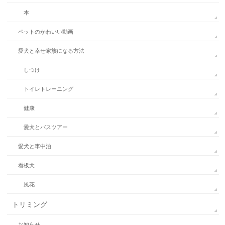
本
ペットのかわいい動画
愛犬と幸せ家族になる方法
しつけ
トイレトレーニング
健康
愛犬とバスツアー
愛犬と車中泊
看板犬
風花
トリミング
お知らせ