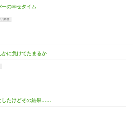
バーの幸せタイム
いい動画
なんかに負けてたまるか
花
としたけどその結果……