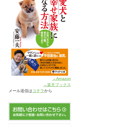
→Amazon
→楽天ブックス
メール送信は
コチラ
から