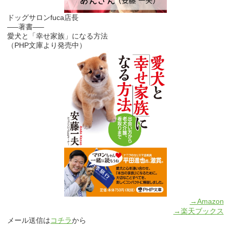
ドッグサロンfuca店長
—–著書—–
愛犬と「幸せ家族」になる方法
（PHP文庫より発売中）
→Amazon
→楽天ブックス
メール送信は
コチラ
から