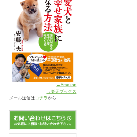
→Amazon
→楽天ブックス
メール送信は
コチラ
から