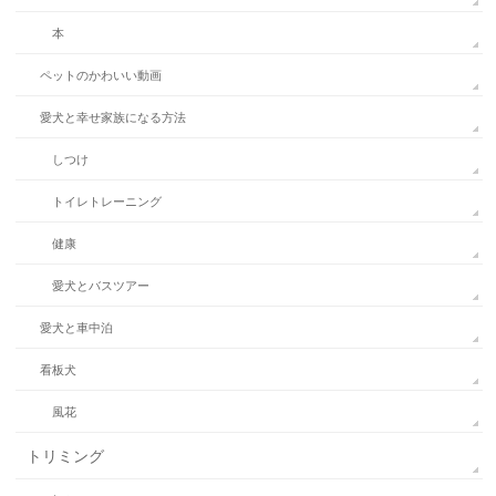
本
ペットのかわいい動画
愛犬と幸せ家族になる方法
しつけ
トイレトレーニング
健康
愛犬とバスツアー
愛犬と車中泊
看板犬
風花
トリミング