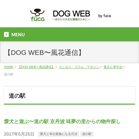
MENU
【DOG WEB〜風花通信】
HOME
»
【DOG WEB〜風花通信】
»
エッセイ・コラム・マガジン
»
愛犬と車中泊
»
道の駅
道の駅
愛犬と遊ぶ〜道の駅 京丹波 味夢の里からの物件探し
2017年5月25日
愛犬と幸せ家族になる方法
道の駅