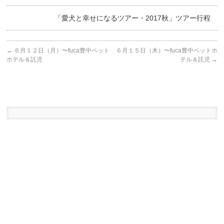
「愛犬と幸せになるツアー・2017秋」ツアー行程
←
６月１２日（月）〜fuca豊中ペット
６月１５日（木）〜fuca豊中ペットホ
ホテル＆託児
テル＆託児
→