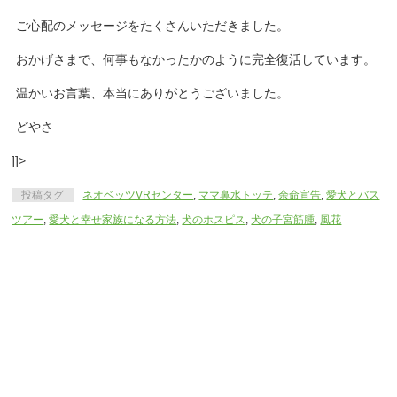
ご心配のメッセージをたくさんいただきました。
おかげさまで、何事もなかったかのように完全復活しています。
温かいお言葉、本当にありがとうございました。
どやさ
]]>
投稿タグ
ネオベッツVRセンター
,
ママ鼻水トッテ
,
余命宣告
,
愛犬とバス
ツアー
,
愛犬と幸せ家族になる方法
,
犬のホスピス
,
犬の子宮筋腫
,
風花